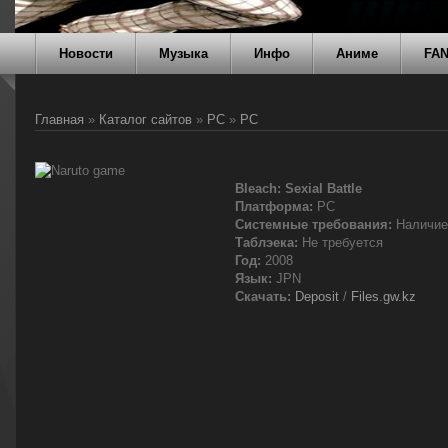
Новости
Музыка
Инфо
Аниме
FA
Главная
»
Каталог сайтов
»
PC
»
PC
Bleach: Sexial Battle
Платформа:
PC
Системные требования:
Наличие 
Таблэека:
Не требуется
Год:
2008
Язык:
JPN
Скачать:
Deposit
/
Files.gw.kz