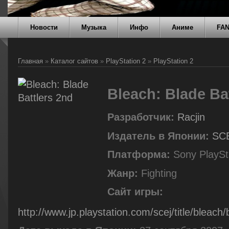
Новости
Музыка
Инфо
Аниме
FA
Главная
»
Каталог сайтов
»
PlayStation 2
»
PlayStation 2
Bleach: Blade Ba
Разработчик:
Racjin
Издатель в Японии:
SC
Платформа:
Sony PlaySt
Жанр:
Fighting
Сайт игры:
http://www.jp.playstation.com/scej/title/bleach/