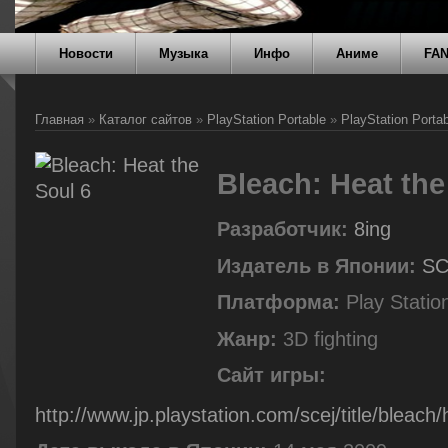
Новости
Музыка
Инфо
Аниме
FA
Главная
»
Каталог сайтов
»
PlayStation Portable
»
PlayStation Porta
Bleach: Heat the
Разработчик:
8ing
Издатель в Японии:
SC
Платформа:
Play Statio
Жанр:
3D fighting
Сайт игры:
http://www.jp.playstation.com/scej/title/bleach/