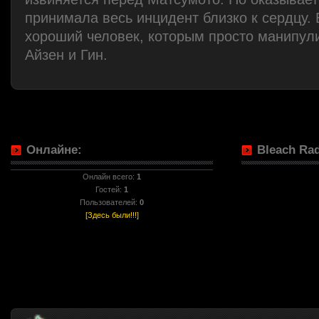
принимала весь инцидент близко к сердцу. 
хороший человек, которым просто манипул
Айзен и Гин.
Онлайне:
Bleach Rad
Онлайн всего:
1
Гостей:
1
Пользователей:
0
[Здесь были!!!]