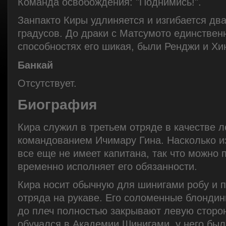
Команда освобождения: "Поднимись!".
Занпакто Киры удлиняется и изгибается два
градусов. До драки с Матсумото единственн
способностях его шикая, были Ренджи и Хи
Банкай
Отсутствует.
Биография
Кира служил в третьем отряде в качестве 
командованием Ичимару Гина. Насколько из
все еще не имеет капитана, так что можно 
временно исполняет его обязанности.
Кира носит обычную для шинигами робу и 
отряда на рукаве. Его соломенные блонди
до плеч полностью закрывают левую сторон
обучался в Академии Шинигами, у него был