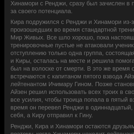
Хинамори с Ренджи, сразу был зачислен в 
за своего потенциала.
Кира подружился с Ренджи и Хинамори из-з
произошедших во время стандартной трени
Мир Живых. Все шло хорошо, пока настоящ
тренировочные пустые не атаковали ученик
отступлению только одна группа, состояща
и Киры, осталась на месте и решила помог
был на волоске от смерти. В это же время
встречаются с капитаном пятого взвода Айз
лейтенантом Ичимару Гином. Позже станови
Айзен решил использовать всех троих в св
все усилия, чтобы троица попала в пятый в
время он перевел Ренджи в одиннадцатый,
себя, а Киру отправил к Гину.
Ренджи, Кира и Хинамори остаются друзьям
поэтому, когда Хинамори находит лейтенан