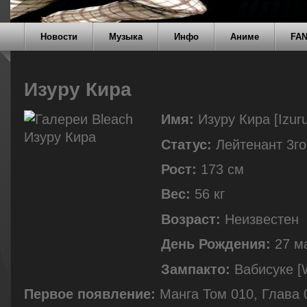
Новости
Музыка
Инфо
Аниме
FA
Изуру Кира
Имя:
Изуру Кира [Izuru
Статус:
Лейтенант 3го
Рост:
173 см
Вес:
56 кг
Возраст:
Неизвестен
День Рождения:
27 м
Зампакто:
Вабисуке [
Первое появление:
Манга Том 010, Глава 