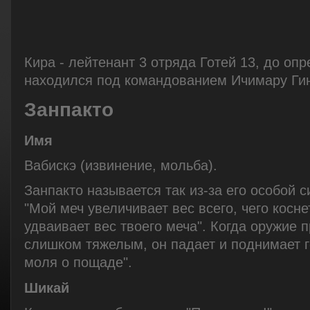
Кира - лейтенант 3 отряда Готей 13, до оп
находился под командованием Ичимару Ги
Занпакто
Имя
Вабискэ (извинение, мольба).
Занпакто называется так из-за его особой 
"Мой меч увеличивает вес всего, чего косн
удваивает вес твоего меча". Когда оружие 
слишком тяжелым, он падает и поднимает г
моля о пощаде".
Шикай