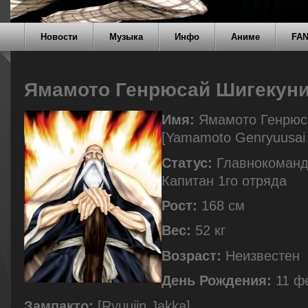
Новости
Музыка
Инфо
Аниме
FA
Ямамото Генрюсай Шигекун
Имя:
Ямамото Генрюс
[Yamamoto Genryuusai 
Статус:
Главнокоманд
Капитан 1го отряда
Рост:
168 см
Вес:
52 кг
Возраст:
Неизвестен
День Рождения:
11 ф
Зампакто:
[Ryuujin Jakka]