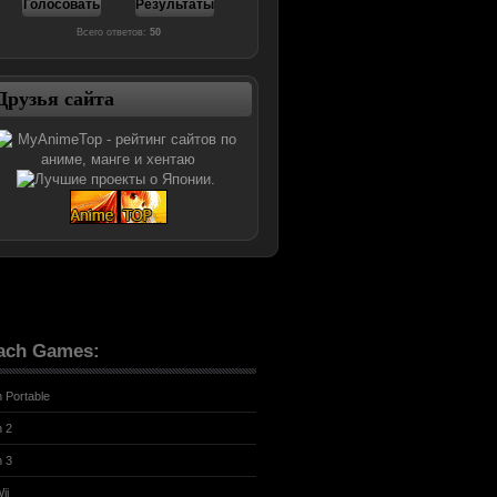
Всего ответов:
50
Друзья сайта
ach Games:
n Portable
n 2
n 3
ii