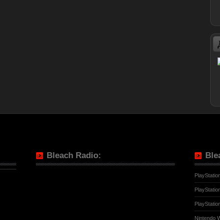
Bleach Radio:
Ble
PlayStatio
PlayStatio
PlayStatio
Nintendo W