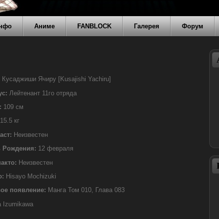
нфо
Аниме
FANBLOCK
Галерея
Форум
Кусаджиши Ячиру [Kusajishi Yachiru]
ус:
Лейтенант 11го отряда
:
109 см
15.5 кг
аст:
Неизвестен
 Рождения:
12 февраля
акто:
Неизвестен
ю:
Hisayo Mochizuki
ое появление:
Манга Том 010, Глава 083
a Izumikawa