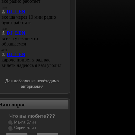
Для добавления необходима
авторизация
Наш опрос
Что вы любите???
Манга Блич
Серии Блич