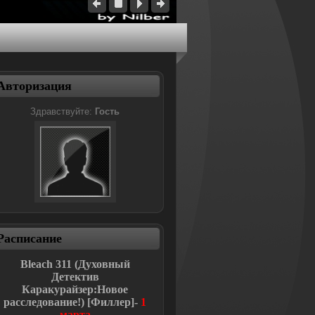
Авторизация
Здравствуйте:
Гость
Расписание
Bleach
311 (Духовный
Детектив
Каракурайзер:Новое
расследование!
)
[Филлер]-
1
марта