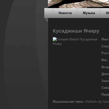
Новости
Музыка
И
Кусаджиши Ячиру
Имя:
Стат
Рост
Вес:
Возр
День
Замп
Сей
Перв
Музыкальная тема:
«Yahoo!» by Sor