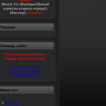
Bleach
312 (Выборы!Новый
капитан второго отряда!
)
[Филлер]-
8 марта
Реклама
Помощь сайту
Кинь в кошелёк монетку и
Помоги сайту стать лучше.
R367359070282
Z133136074910
E401822086977
Мини-чат