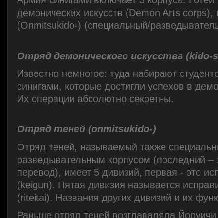
демонических искусств (Demon Arts corps),
(Onmitsukido-) (специальный/разведыватель
Отряд демонического искусства
(kido-
Известно немногое: туда набирают студент
синигами, которые достигли успехов в демо
Их операции абсолютно секретны.
Отряд теней
(onmitsukido-)
Отряд теней, называемый также специальн
разведывательным корпусом (последний – 
перевод), имеет 5 дивизий, первая - это и
(keigun). Пятая дивизия называется испра
(riteitai). Названия других дивизий и их фу
Раньше отряд теней возглаваляла Йоруичи