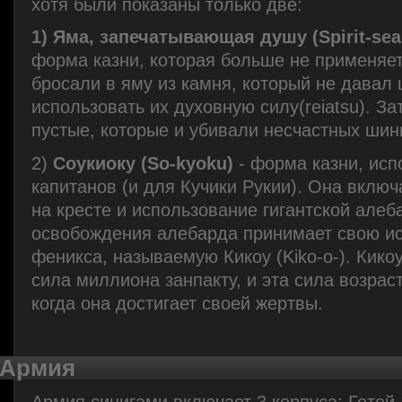
хотя были показаны только две:
1)
Яма, запечатывающая душу (Spirit-seal
форма казни, которая больше не применяет
бросали в яму из камня, который не давал
использовать их духовную силу(reiatsu). З
пустые, которые и убивали несчастных шин
2)
Соукиоку (So-kyoku)
- форма казни, исп
капитанов (и для Кучики Рукии). Она вклю
на кресте и использование гигантской алеб
освобождения алебарда принимает свою и
феникса, называемую Кикоу (Kiko-o-). Кико
сила миллиона занпакту, и эта сила возраст
когда она достигает своей жертвы.
Армия
Армия синигами включает 3 корпуса: Готей 