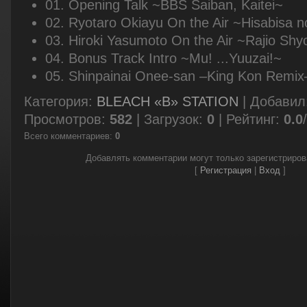
01. Opening Talk ~BBS Saiban, Kaitei~
02. Ryotaro Okiayu On the Air ~Hisabisa n
03. Hiroki Yasumoto On the Air ~Rajio Shy
04. Bonus Track Intro ~Mu! ...Yuuzai!~
05. Shinpainai Onee-san –King Kon Remix
Категория
:
BLEACH «B» STATION
|
Добавил
Просмотров
:
582
|
Загрузок
:
0
|
Рейтинг
:
0.0
/
Всего комментариев
:
0
Добавлять комментарии могут только зарегистриро
[
Регистрация
|
Вход
]