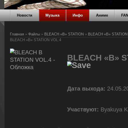
Новости
Музыка
Инфо
Аниме
FA
Главная
»
Файлы
»
BLEACH «B» STATION
»
BLEACH «B» STATION
BLEACH «B» STATION VOL.4
BLEACH «B» S
Дата выхода:
24.05.2
Участвуют:
Byakuya Ku