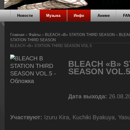
Новости
Музыка
Инфо
Аниме
FA
Главная
»
Файлы
»
BLEACH «B» STATION THIRD SEASON
»
BLEA
STATION THIRD SEASON
BLEACH «B» STATION THIRD SEASON VOL.5
BLEACH «B» S
SEASON VOL.
Дата выхода:
26.08.2
Участвуют:
Izuru Kira, Kuchiki Byakuya, Yas