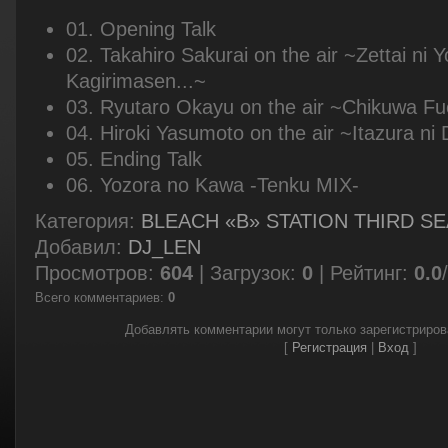
01. Opening Talk
02. Takahiro Sakurai on the air ~Zettai ni
Kagirimasen...~
03. Ryutaro Okayu on the air ~Chikuwa F
04. Hiroki Yasumoto on the air ~Itazura ni
05. Ending Talk
06. Yozora no Kawa -Tenku MIX-
Категория
:
BLEACH «B» STATION THIRD S
Добавил
:
DJ_LEN
Просмотров
:
604
|
Загрузок
:
0
|
Рейтинг
:
0.0
/
Всего комментариев
:
0
Добавлять комментарии могут только зарегистриро
[
Регистрация
|
Вход
]