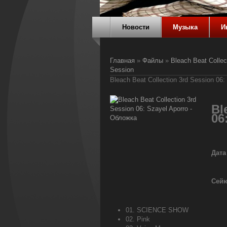
Новости
Музыка
И
Главная
»
Файлы
»
Bleach Beat Collec
Session
Bleach Beat Collection 3rd Session 06:
Bl
06
Дата
Сей
01. SCIENCE SHOW
02. Pink