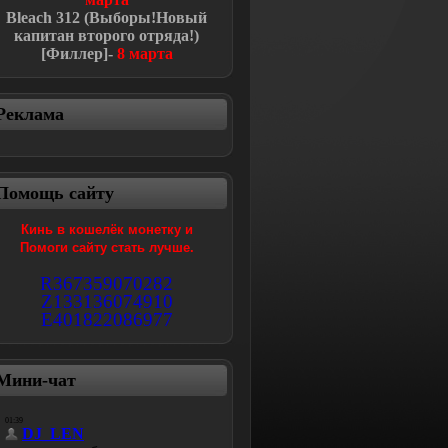
Bleach
312 (Выборы!Новый
капитан второго отряда!
)
[Филлер]-
8 марта
Реклама
Помощь сайту
Кинь в кошелёк монетку и
Помоги сайту стать лучше.
R367359070282
Z133136074910
E401822086977
Мини-чат