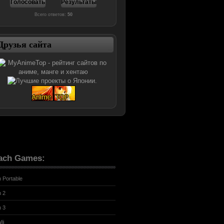
Всего ответов:
50
Друзья сайта
ach Games:
n Portable
n 2
n 3
ii