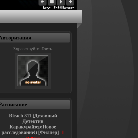
Авторизация
Здравствуйте:
Гость
Расписание
Bleach
311 (Духовный
Детектив
Каракурайзер:Новое
расследование!
)
[Филлер]-
1
марта