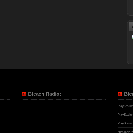
Bleach Radio:
Ble
PlayStatio
PlayStatio
PlayStatio
Nintendo W