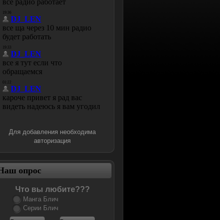
Для добавления необходима
авторизация
Наш опрос
Что вы любите???
Манга Блич
Серии Блич