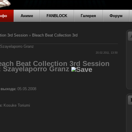
нфо
Аниме
FANBLOCK
Галерея
Форум
tion 3rd Session
»
Bleach Beat Collection 3rd
 Szayelaporro Granz
20.02.2011, 13:50
each Beat Collection 3rd Session
: Szayelaporro Granz
 выхода:
05.05.2008
ю:
Kosuke Toriumi