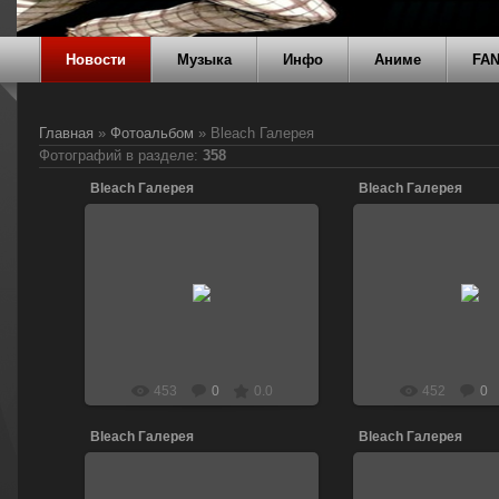
Новости
Музыка
Инфо
Аниме
FA
Главная
»
Фотоальбом
» Bleach Галерея
Фотографий в разделе
:
358
Bleach Галерея
Bleach Галерея
13.04.2011
13.04.201
DJ_LEN
DJ_LE
453
0
0.0
452
0
Bleach Галерея
Bleach Галерея