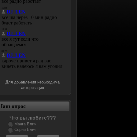
Для добавления необходима
авторизация
Наш опрос
Что вы любите???
Манга Блич
Серии Блич