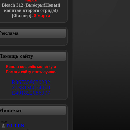
Bleach
312 (Выборы!Новый
капитан второго отряда!
)
[Филлер]-
8 марта
Реклама
Помощь сайту
Кинь в кошелёк монетку и
Помоги сайту стать лучше.
R367359070282
Z133136074910
E401822086977
Мини-чат