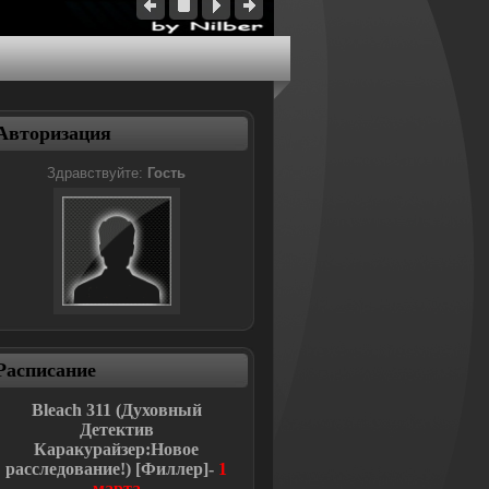
Авторизация
Здравствуйте:
Гость
Расписание
Bleach
311 (Духовный
Детектив
Каракурайзер:Новое
расследование!
)
[Филлер]-
1
марта