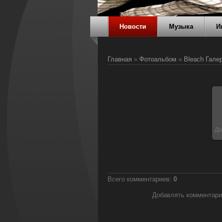
Новости
Музыка
И
Главная
»
Фотоальбом
»
Bleach Гале
До
Всего комментариев
:
0
Добавлять комментари