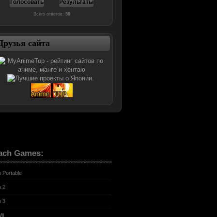
Всего ответов:
50
Друзья сайта
ach Games:
n Portable
n 2
n 3
ii