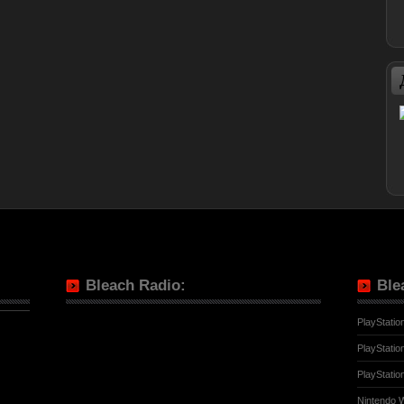
Bleach Radio:
Ble
PlayStatio
PlayStatio
PlayStatio
Nintendo W