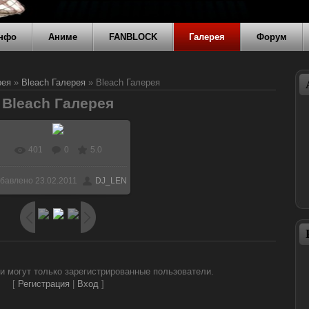
нфо
Аниме
FANBLOCK
Галерея
Форум
рея
»
Bleach Галерея
» Bleach Галерея
Bleach Галерея
401
0
5.0
В реальном размере
бавлено
23.02.2011
DJ_LEN
401x541
/ 67.8Kb
и могут только зарегистрированные пользователи.
[
Регистрация
|
Вход
]