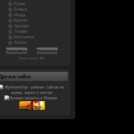
Рукия
Бьякуа
Исида
Ероучи
Урахара
Тоширо
Матсумото
Хисаге
Всего ответов:
167
Друзья сайта