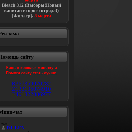
Bleach
312 (Выборы!Новый
капитан второго отряда!
)
[Филлер]-
8 марта
Реклама
Помощь сайту
Кинь в кошелёк монетку и
Помоги сайту стать лучше.
R367359070282
Z133136074910
E401822086977
Мини-чат