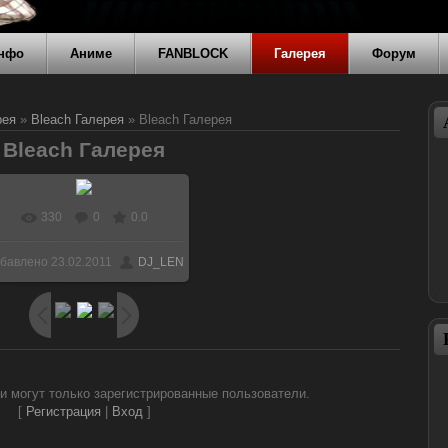
нфо
Аниме
FANBLOCK
Галерея
Форум
рея
»
Bleach Галерея
» Bleach Галерея
Bleach Галерея
330
0
0.0
бавлено
23.02.2011
DJ_LEN
и могут только зарегистрированные пользователи.
[
Регистрация
|
Вход
]