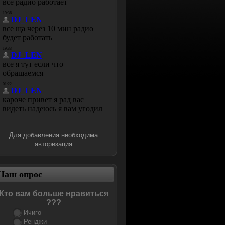
Для добавления необходима
авторизация
Наш опрос
Кто вам больше нравиться
???
Ичиго
Ренджи