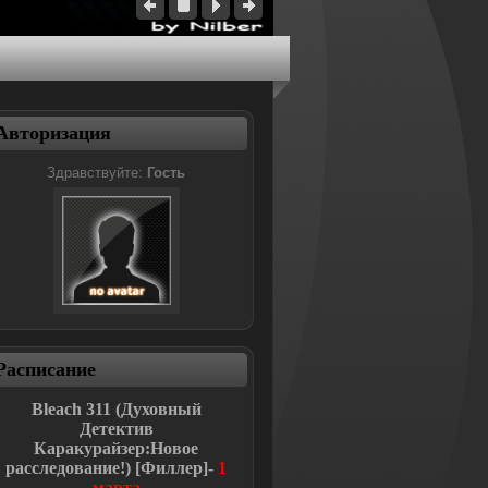
Авторизация
Здравствуйте:
Гость
Расписание
Bleach
311 (Духовный
Детектив
Каракурайзер:Новое
расследование!
)
[Филлер]-
1
марта