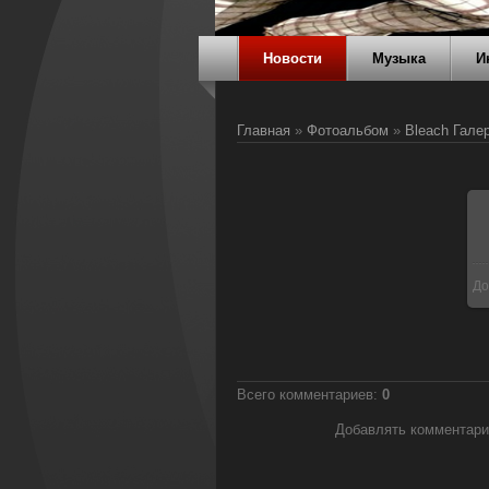
Новости
Музыка
И
Главная
»
Фотоальбом
»
Bleach Гале
До
Всего комментариев
:
0
Добавлять комментари