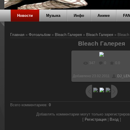
Новости
Музыка
Инфо
Аниме
FA
Главная
»
Фотоальбом
»
Bleach Галерея
»
Bleach Галерея
» Bleach
Bleach Галерея
347
0
0.0
Добавлено
23.02.2011
DJ_LE
Всего комментариев
:
0
Добавлять комментарии могут только зарегистриро
[
Регистрация
|
Вход
]