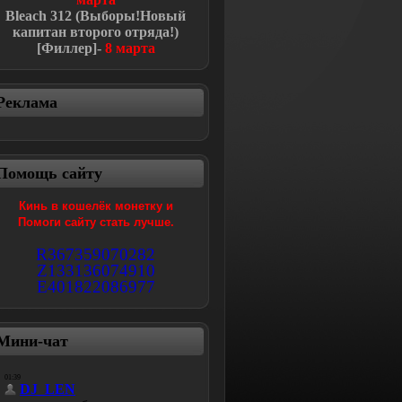
Bleach
312 (Выборы!Новый
капитан второго отряда!
)
[Филлер]-
8 марта
Реклама
Помощь сайту
Кинь в кошелёк монетку и
Помоги сайту стать лучше.
R367359070282
Z133136074910
E401822086977
Мини-чат