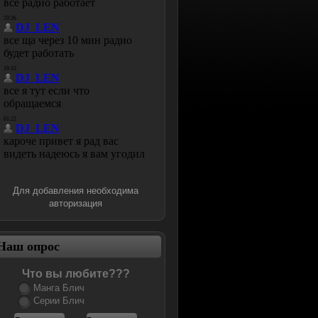
Для добавления необходима
авторизация
Наш опрос
Что вы любите???
Манга Блич
Серии Блич