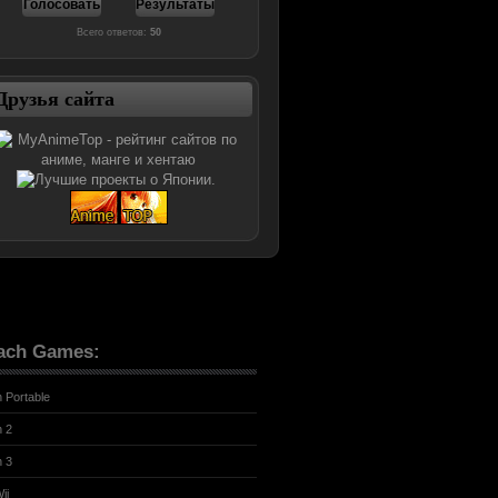
Всего ответов:
50
Друзья сайта
ach Games:
n Portable
n 2
n 3
ii