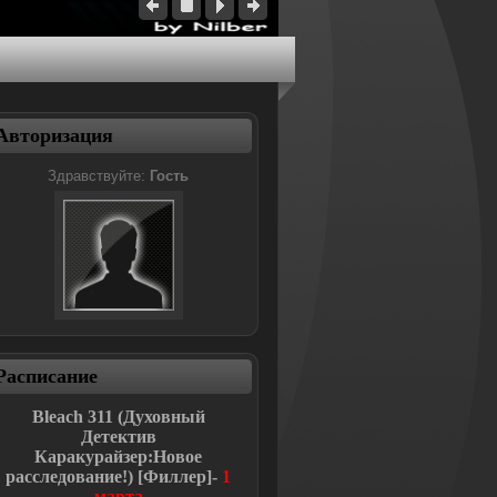
Авторизация
Здравствуйте:
Гость
Расписание
Bleach
311 (Духовный
Детектив
Каракурайзер:Новое
расследование!
)
[Филлер]-
1
марта