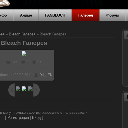
нфо
Аниме
FANBLOCK
Галерея
Форум
рея
»
Bleach Галерея
» Bleach Галерея
Bleach Галерея
321
0
0.0
В реальном размере
бавлено
23.02.2011
DJ_LEN
520x600
/ 31.0Kb
и могут только зарегистрированные пользователи.
[
Регистрация
|
Вход
]