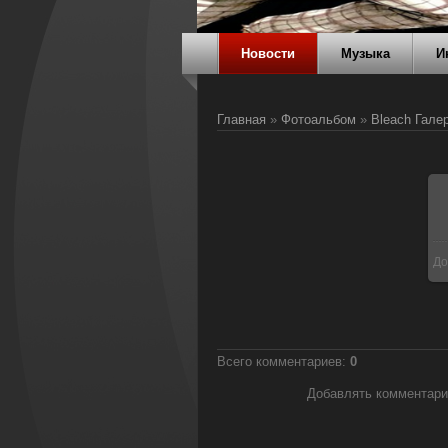
Новости
Музыка
И
Главная
»
Фотоальбом
»
Bleach Гале
До
Всего комментариев
:
0
Добавлять комментари