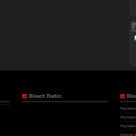
Bleach Radio:
Ble
PlayStatio
PlayStatio
PlayStatio
Nintendo W