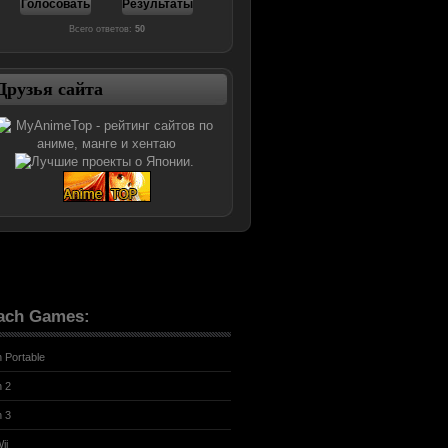
Всего ответов:
50
Друзья сайта
ach Games:
n Portable
n 2
n 3
ii