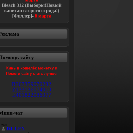
Bleach
312 (Выборы!Новый
капитан второго отряда!
)
[Филлер]-
8 марта
Реклама
Помощь сайту
Кинь в кошелёк монетку и
Помоги сайту стать лучше.
R367359070282
Z133136074910
E401822086977
Мини-чат