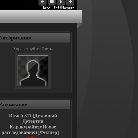
Авторизация
Здравствуйте:
Гость
Расписание
Bleach
311 (Духовный
Детектив
Каракурайзер:Новое
расследование!
)
[Филлер]-
1
марта