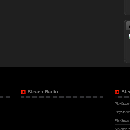
Bleach Radio:
Ble
PlayStatio
PlayStatio
PlayStatio
Nintendo W