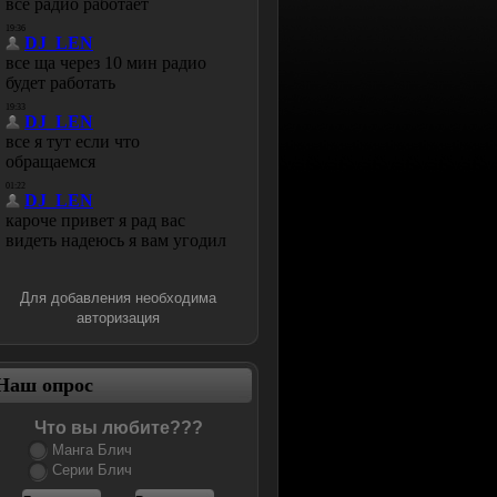
Для добавления необходима
авторизация
Наш опрос
Что вы любите???
Манга Блич
Серии Блич