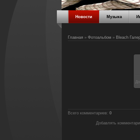
Новости
Музыка
И
Главная
»
Фотоальбом
»
Bleach Гале
До
Всего комментариев
:
0
Добавлять комментари