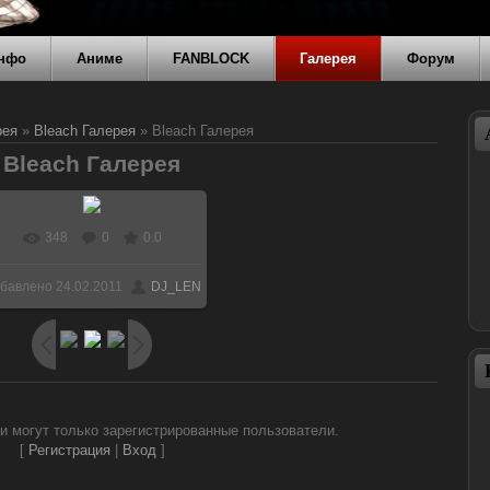
нфо
Аниме
FANBLOCK
Галерея
Форум
рея
»
Bleach Галерея
» Bleach Галерея
Bleach Галерея
348
0
0.0
В реальном размере
бавлено
24.02.2011
DJ_LEN
600x375
/ 39.5Kb
и могут только зарегистрированные пользователи.
[
Регистрация
|
Вход
]