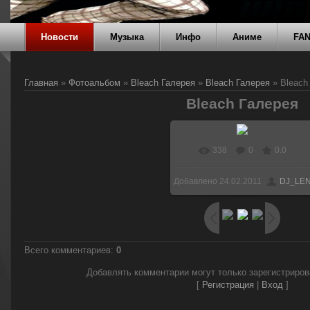
Новости
Музыка
Инфо
Аниме
FA
Главная
»
Фотоальбом
»
Bleach Галерея
»
Bleach Галерея
» Bleach
Bleach Галерея
338
0
0.0
Добавлено
24.02.2011
DJ_LE
Всего комментариев
:
0
Добавлять комментарии могут только зарегистриро
[
Регистрация
|
Вход
]