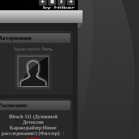
Авторизация
Здравствуйте:
Гость
Расписание
Bleach
311 (Духовный
Детектив
Каракурайзер:Новое
расследование!
)
[Филлер]-
1
марта