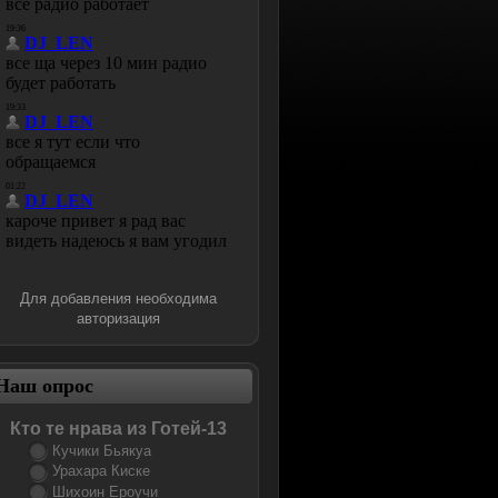
Для добавления необходима
авторизация
Наш опрос
Кто те нрава из Готей-13
Кучики Бьякуа
Урахара Киске
Шихоин Ероучи