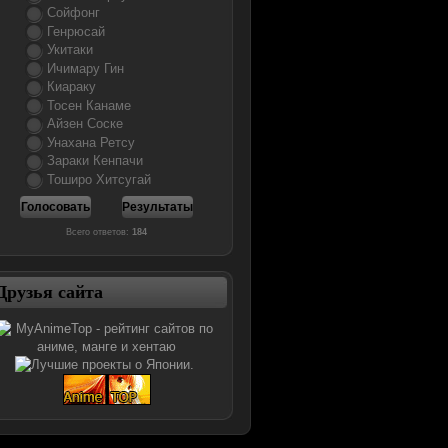
Сойфонг
Генрюсай
Укитаки
Ичимару Гин
Киараку
Тосен Канаме
Айзен Соске
Унахана Ретсу
Зараки Кенпачи
Тоширо Хитсугай
Всего ответов:
184
Друзья сайта