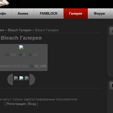
нфо
Аниме
FANBLOCK
Галерея
Форум
рея
»
Bleach Галерея
» Bleach Галерея
Bleach Галерея
324
0
0.0
В реальном размере
бавлено
24.02.2011
DJ_LEN
1400x1050
/ 280.5Kb
и могут только зарегистрированные пользователи.
[
Регистрация
|
Вход
]