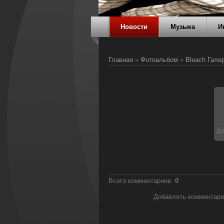
Новости
Музыка
И
Главная
»
Фотоальбом
»
Bleach Гале
До
Всего комментариев
:
0
Добавлять комментари