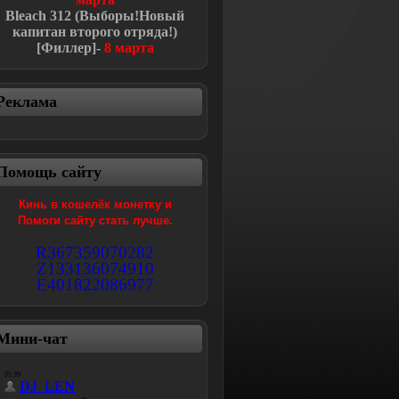
Bleach
312 (Выборы!Новый
капитан второго отряда!
)
[Филлер]-
8 марта
Реклама
Помощь сайту
Кинь в кошелёк монетку и
Помоги сайту стать лучше.
R367359070282
Z133136074910
E401822086977
Мини-чат