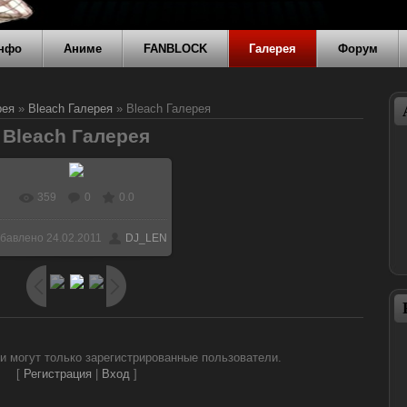
нфо
Аниме
FANBLOCK
Галерея
Форум
рея
»
Bleach Галерея
» Bleach Галерея
Bleach Галерея
359
0
0.0
В реальном размере
бавлено
24.02.2011
DJ_LEN
1600x1000
/ 119.2Kb
и могут только зарегистрированные пользователи.
[
Регистрация
|
Вход
]