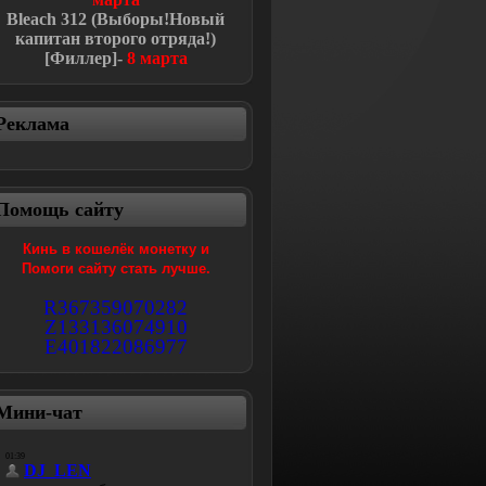
Bleach
312 (Выборы!Новый
капитан второго отряда!
)
[Филлер]-
8 марта
Реклама
Помощь сайту
Кинь в кошелёк монетку и
Помоги сайту стать лучше.
R367359070282
Z133136074910
E401822086977
Мини-чат