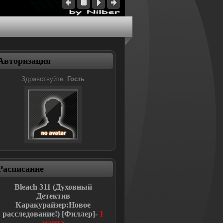
Авторизация
Здравствуйте:
Гость
Расписание
Bleach
311 (Духовный
Детектив
Каракурайзер:Новое
расследование!
)
[Филлер]-
1
марта