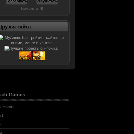
Всего ответов:
50
Друзья сайта
ach Games:
n Portable
n 2
n 3
ii