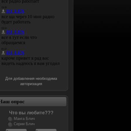
Для добавления необходима
авторизация
Наш опрос
Что вы любите???
Манга Блич
Серии Блич