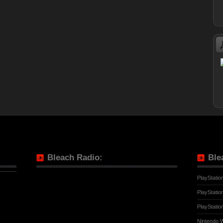
Bleach Radio:
Ble
PlayStatio
PlayStatio
PlayStatio
Nintendo W