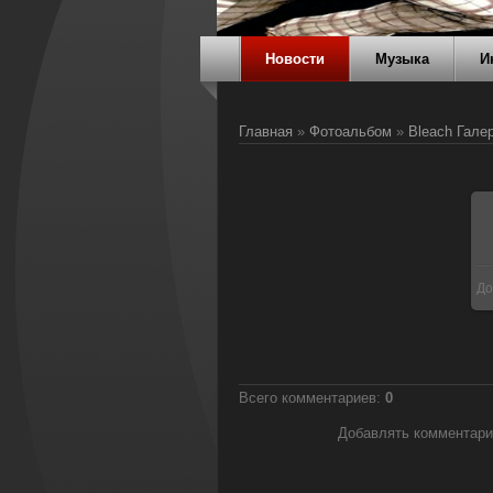
Новости
Музыка
И
Главная
»
Фотоальбом
»
Bleach Гале
До
Всего комментариев
:
0
Добавлять комментари