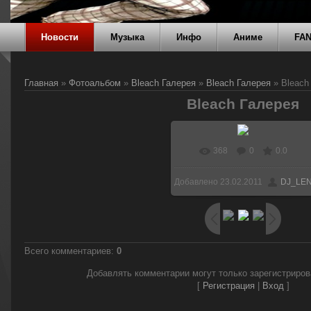
Новости
Музыка
Инфо
Аниме
FA
Главная
»
Фотоальбом
»
Bleach Галерея
»
Bleach Галерея
» Bleach
Bleach Галерея
368
0
0.0
Добавлено
23.02.2011
DJ_LE
Всего комментариев
:
0
Добавлять комментарии могут только зарегистриро
[
Регистрация
|
Вход
]