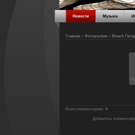
Новости
Музыка
И
Главная
»
Фотоальбом
»
Bleach Гале
До
Всего комментариев
:
0
Добавлять комментари