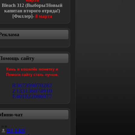
Bleach
312 (Выборы!Новый
капитан второго отряда!
)
[Филлер]-
8 марта
Реклама
Помощь сайту
Кинь в кошелёк монетку и
Помоги сайту стать лучше.
R367359070282
Z133136074910
E401822086977
Мини-чат