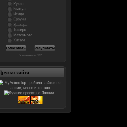
Рукия
Бьякуа
Исида
Ероучи
Урахара
Тоширо
Матсумото
Хисаге
Всего ответов:
167
Друзья сайта