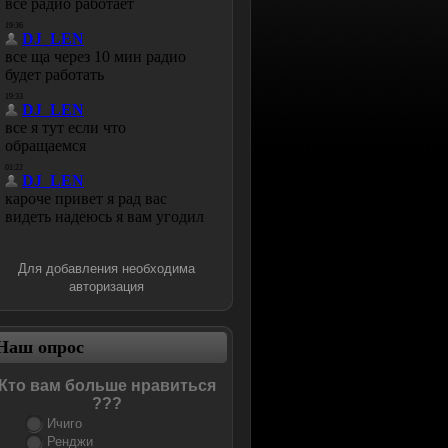
Для добавления необходима
авторизация
Наш опрос
Кто вам больше нравиться
???
Ичиго
Ренджи