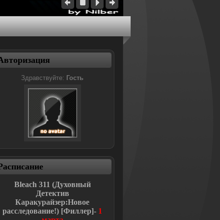
Авторизация
Здравствуйте:
Гость
Расписание
Bleach
311 (Духовный
Детектив
Каракурайзер:Новое
расследование!
)
[Филлер]-
1
марта