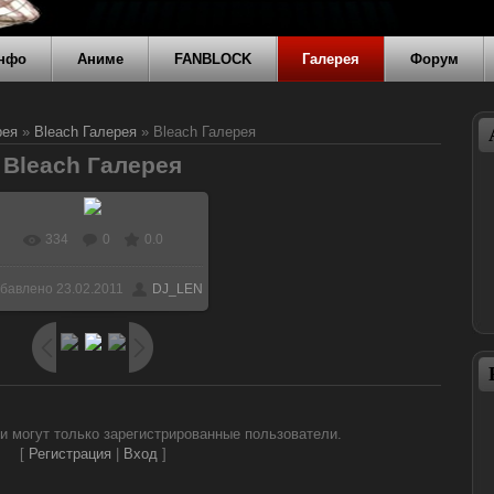
нфо
Аниме
FANBLOCK
Галерея
Форум
рея
»
Bleach Галерея
» Bleach Галерея
Bleach Галерея
334
0
0.0
В реальном размере
бавлено
23.02.2011
DJ_LEN
600x450
/ 43.2Kb
и могут только зарегистрированные пользователи.
[
Регистрация
|
Вход
]