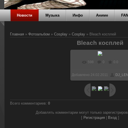
Новости
Музыка
Инфо
Аниме
FA
Главная
»
Фотоальбом
»
Cosplay
»
Cosplay
» Bleach косплей
Bleach косплей
598
0
0.0
В реальном размере
Добавлено
24.02.2011
DJ_LE
600x419
/ 42.4Kb
Всего комментариев
:
0
Добавлять комментарии могут только зарегистриро
[
Регистрация
|
Вход
]