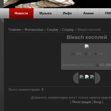
Новости
Музыка
Инфо
Аниме
FA
Главная
»
Фотоальбом
»
Cosplay
»
Cosplay
» Bleach косплей
Bleach косплей
598
0
0.0
В реальном размере
Добавлено
24.02.2011
DJ_LE
640x445
/ 44.6Kb
Всего комментариев
:
0
Добавлять комментарии могут только зарегистриро
[
Регистрация
|
Вход
]