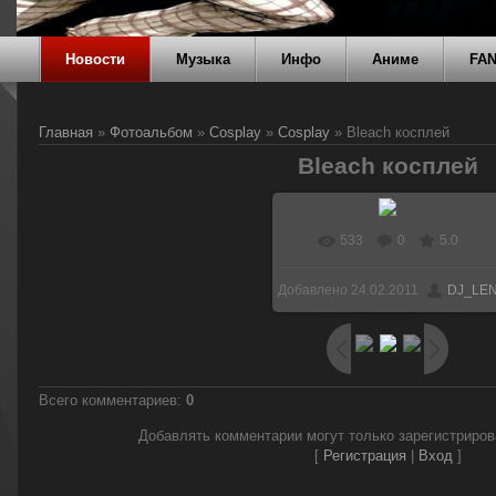
Новости
Музыка
Инфо
Аниме
FA
Главная
»
Фотоальбом
»
Cosplay
»
Cosplay
» Bleach косплей
Bleach косплей
533
0
5.0
В реальном размере
Добавлено
24.02.2011
DJ_LE
600x449
/ 19.3Kb
Всего комментариев
:
0
Добавлять комментарии могут только зарегистриро
[
Регистрация
|
Вход
]