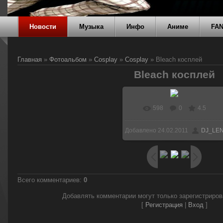
Новости
Музыка
Инфо
Аниме
FA
Главная
»
Фотоальбом
»
Cosplay
»
Cosplay
» Bleach косплей
Bleach косплей
598
0
4.5
Добавлено
24.02.2011
DJ_LE
Всего комментариев
:
0
Добавлять комментарии могут только зарегистриро
[
Регистрация
|
Вход
]