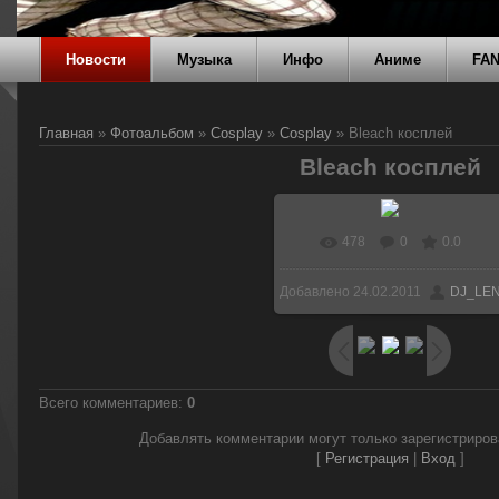
Новости
Музыка
Инфо
Аниме
FA
Главная
»
Фотоальбом
»
Cosplay
»
Cosplay
» Bleach косплей
Bleach косплей
478
0
0.0
Добавлено
24.02.2011
DJ_LE
Всего комментариев
:
0
Добавлять комментарии могут только зарегистриро
[
Регистрация
|
Вход
]