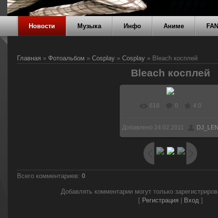
Новости
Музыка
Инфо
Аниме
FA
Главная
»
Фотоальбом
»
Cosplay
»
Cosplay
» Bleach косплей
Bleach косплей
618
0
4.0
Добавлено
24.02.2011
DJ_LE
Всего комментариев
:
0
Добавлять комментарии могут только зарегистриро
[
Регистрация
|
Вход
]