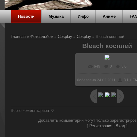
Новости
Музыка
Инфо
Аниме
FA
Главная
»
Фотоальбом
»
Cosplay
»
Cosplay
» Bleach косплей
Bleach косплей
649
0
5.0
В реальном размере
Добавлено
24.02.2011
DJ_LE
604x455
/ 35.4Kb
Всего комментариев
:
0
Добавлять комментарии могут только зарегистриро
[
Регистрация
|
Вход
]