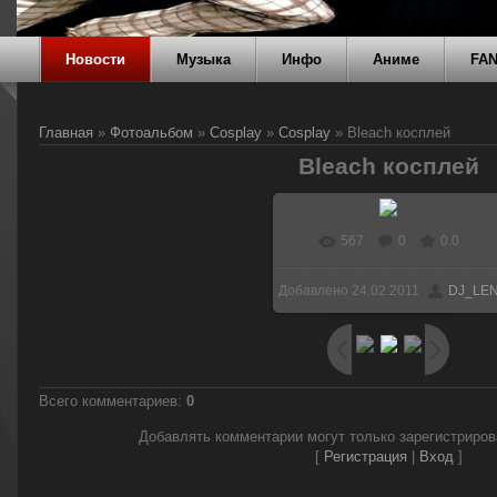
Новости
Музыка
Инфо
Аниме
FA
Главная
»
Фотоальбом
»
Cosplay
»
Cosplay
» Bleach косплей
Bleach косплей
567
0
0.0
Добавлено
24.02.2011
DJ_LE
Всего комментариев
:
0
Добавлять комментарии могут только зарегистриро
[
Регистрация
|
Вход
]