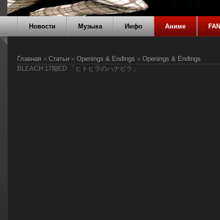
Новости
Музыка
Инфо
Аниме
FA
Главная
»
Статьи
»
Openings & Endings
»
Openings & Endings
BLEACH 17期ED 「ヒトヒラのハナビラ」