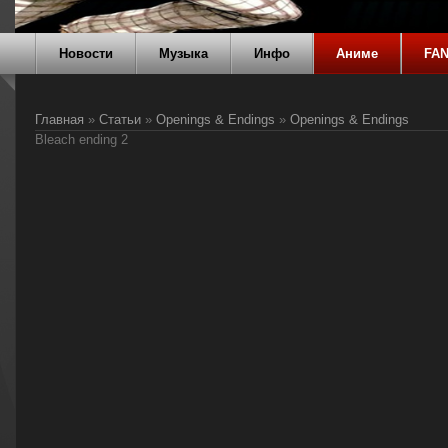
Новости
Музыка
Инфо
Аниме
FA
Главная
»
Статьи
»
Openings & Endings
»
Openings & Endings
Bleach ending 2