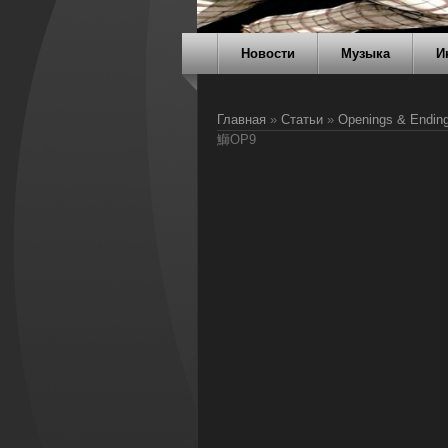
Новости
Музыка
И
Главная
»
Статьи
»
Openings & Endin
鰤OP9