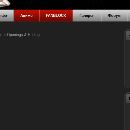
нфо
Аниме
FANBLOCK
Галерея
Форум
gs
»
Openings & Endings