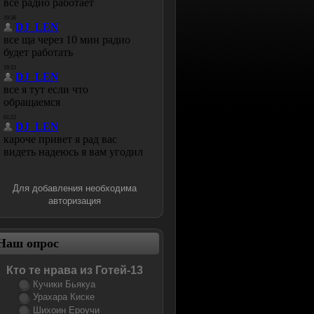
Для добавления необходима
авторизация
Наш опрос
Кто те нрава из Готей-13
Кучики Бьякуа
Урахара Киске
Шихоин Ероучи