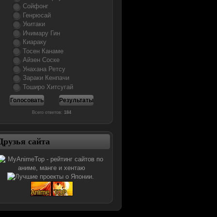
Сойфонг
Генрюсай
Укитаки
Ичимару Гин
Киараку
Тосен Канаме
Айзен Соске
Унахана Ретсу
Зараки Кенпачи
Тоширо Хитсугай
Всего ответов:
184
Друзья сайта