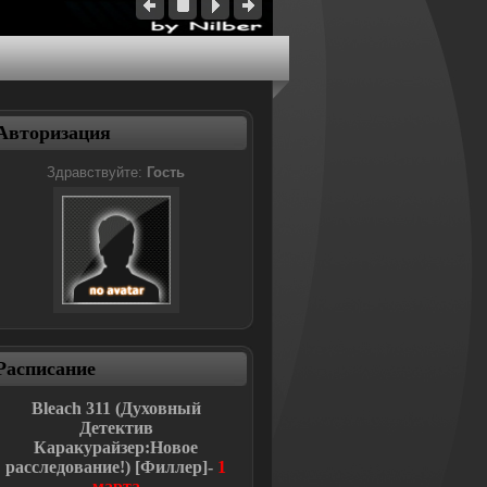
Авторизация
Здравствуйте:
Гость
Расписание
Bleach
311 (Духовный
Детектив
Каракурайзер:Новое
расследование!
)
[Филлер]-
1
марта