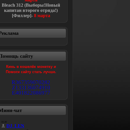
Bleach
312 (Выборы!Новый
капитан второго отряда!
)
[Филлер]-
8 марта
Реклама
Помощь сайту
Кинь в кошелёк монетку и
Помоги сайту стать лучше.
R367359070282
Z133136074910
E401822086977
Мини-чат