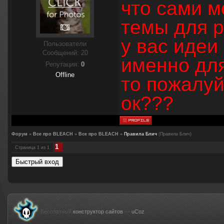
что сами м
темы для р
у вас идеи
Пользователи
Сообщений:
20
именно дл
Репутация:
0
Offline
то пожалуй
ок???
Форум
»
Все про BLEACH
»
Все про BLEACH
»
Правила Блич
(Правила Блич)
1
Страница
1
из
1
Бесплатный
конструктор сайтов
—
uCoz