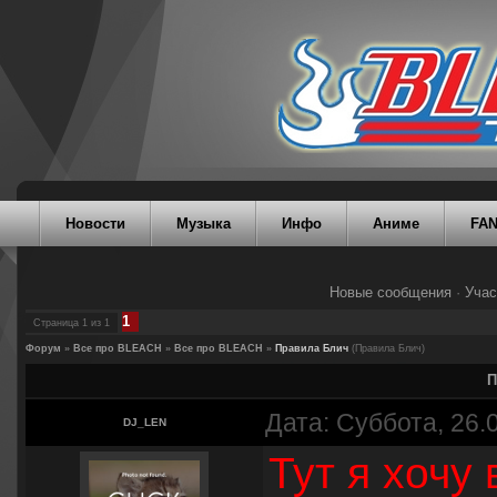
Новости
Музыка
Инфо
Аниме
FA
Новые сообщения
·
Учас
1
Страница
1
из
1
Форум
»
Все про BLEACH
»
Все про BLEACH
»
Правила Блич
(Правила Блич)
П
Дата: Суббота, 26.
DJ_LEN
Тут я хочу