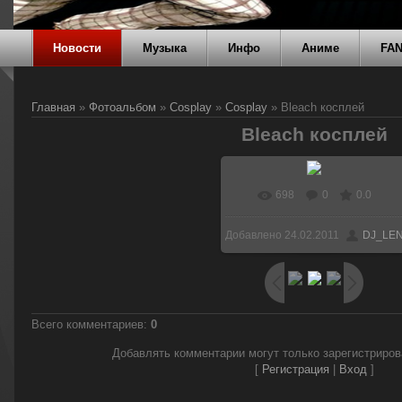
Новости
Музыка
Инфо
Аниме
FA
Главная
»
Фотоальбом
»
Cosplay
»
Cosplay
» Bleach косплей
Bleach косплей
698
0
0.0
Добавлено
24.02.2011
DJ_LE
Всего комментариев
:
0
Добавлять комментарии могут только зарегистриро
[
Регистрация
|
Вход
]