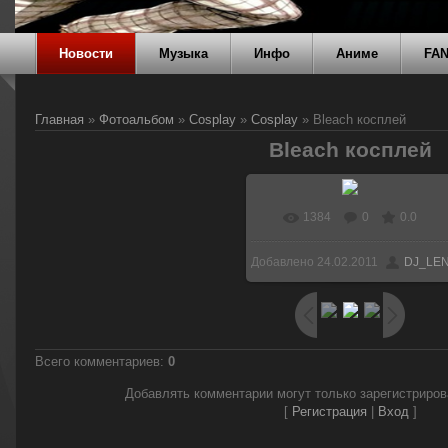
Новости
Музыка
Инфо
Аниме
FA
Главная
»
Фотоальбом
»
Cosplay
»
Cosplay
» Bleach косплей
Bleach косплей
1384
0
0.0
В реальном размере
Добавлено
24.02.2011
DJ_LE
512x768
/ 39.7Kb
Всего комментариев
:
0
Добавлять комментарии могут только зарегистриро
[
Регистрация
|
Вход
]