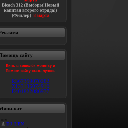
Bleach
312 (Выборы!Новый
капитан второго отряда!
)
[Филлер]-
8 марта
Реклама
Помощь сайту
Кинь в кошелёк монетку и
Помоги сайту стать лучше.
R367359070282
Z133136074910
E401822086977
Мини-чат