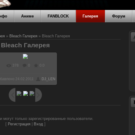
нфо
Аниме
FANBLOCK
Галерея
Форум
рея
»
Bleach Галерея
» Bleach Галерея
Bleach Галерея
378
0
0.0
В реальном размере
бавлено
24.02.2011
DJ_LEN
1024x768
/ 264.7Kb
и могут только зарегистрированные пользователи.
[
Регистрация
|
Вход
]