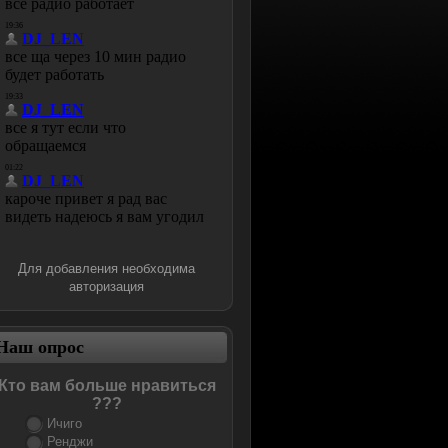
Для добавления необходима
авторизация
Наш опрос
Кто вам больше нравиться
???
Ичиго
Ренджи