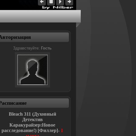
Авторизация
Здравствуйте:
Гость
Расписание
Bleach
311 (Духовный
Детектив
Каракурайзер:Новое
расследование!
)
[Филлер]-
1
марта