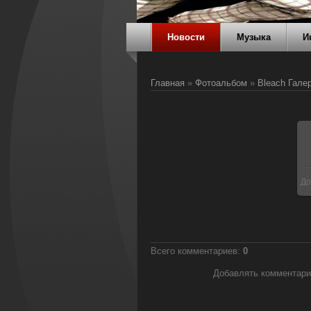
Новости
Музыка
И
Главная
»
Фотоальбом
»
Bleach Гале
До
Всего комментариев
:
0
Добавлять комментари