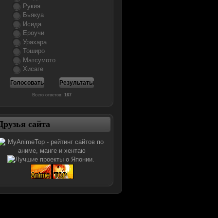
Рукия
Бьякуа
Исида
Ероучи
Урахара
Тоширо
Матсумото
Хисаге
Всего ответов:
167
Друзья сайта