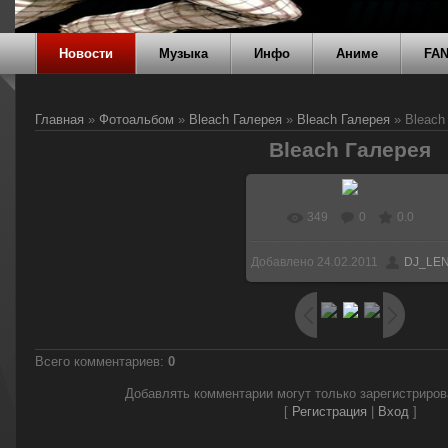
Новости
Музыка
Инфо
Аниме
FA
Главная
»
Фотоальбом
»
Bleach Галерея
»
Bleach Галерея
» Bleach
Bleach Галерея
349
0
0.0
Добавлено
24.02.2011
DJ_LE
Всего комментариев
:
0
Добавлять комментарии могут только зарегистриро
[
Регистрация
|
Вход
]