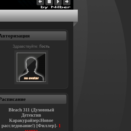
Авторизация
Здравствуйте:
Гость
Расписание
Bleach
311 (Духовный
Детектив
Каракурайзер:Новое
расследование!
)
[Филлер]-
1
марта