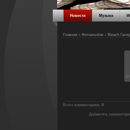
Новости
Музыка
И
Главная
»
Фотоальбом
»
Bleach Гале
До
Всего комментариев
:
0
Добавлять комментари