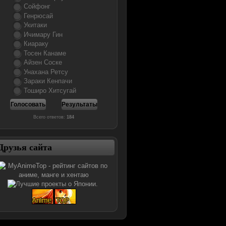
Сойфонг
Генрюсай
Укитаки
Ичимару Гин
Киараку
Тосен Канаме
Айзен Соске
Унахана Ретсу
Зараки Кенпачи
Тоширо Хитсугай
Всего ответов:
184
Друзья сайта