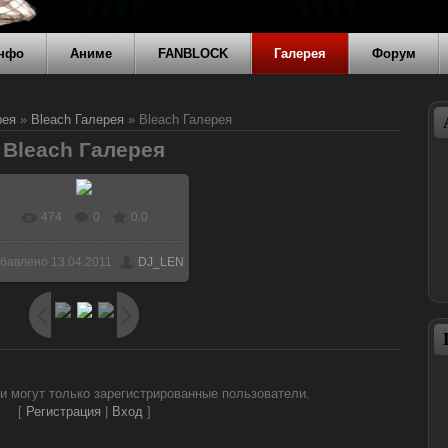
нфо
Аниме
FANBLOCK
Галерея
Форум
рея
»
Bleach Галерея
» Bleach Галерея
Bleach Галерея
474
0
0.0
бавлено
13.04.2011
DJ_LEN
и могут только зарегистрированные пользователи.
[
Регистрация
|
Вход
]