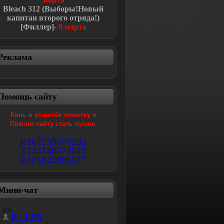
Bleach
312 (Выборы!Новый
капитан второго отряда!
)
[Филлер]-
8 марта
Реклама
Помощь сайту
Кинь в кошелёк монетку и
Помоги сайту стать лучше.
R367359070282
Z133136074910
E401822086977
Мини-чат