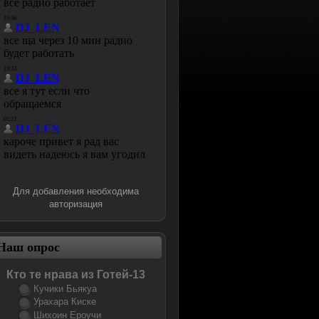
Для добавления необходима
авторизация
Наш опрос
Кто те нрава из Готей-13
Кучики Бьякуа
Урахара Киске
Шихоин Ероучи