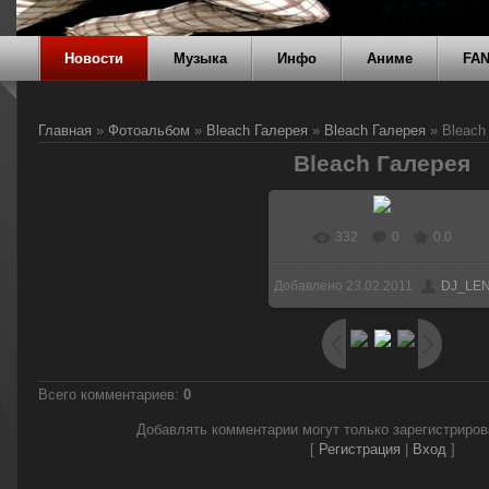
Новости
Музыка
Инфо
Аниме
FA
Главная
»
Фотоальбом
»
Bleach Галерея
»
Bleach Галерея
» Bleach
Bleach Галерея
332
0
0.0
Добавлено
23.02.2011
DJ_LE
Всего комментариев
:
0
Добавлять комментарии могут только зарегистриро
[
Регистрация
|
Вход
]