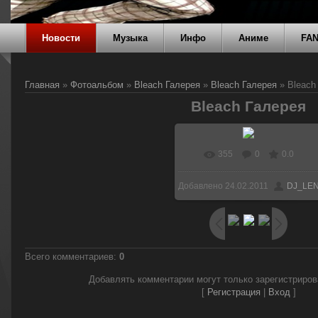
Новости
Музыка
Инфо
Аниме
FA
Главная
»
Фотоальбом
»
Bleach Галерея
»
Bleach Галерея
» Bleach
Bleach Галерея
355
0
0.0
Добавлено
24.02.2011
DJ_LE
Всего комментариев
:
0
Добавлять комментарии могут только зарегистриро
[
Регистрация
|
Вход
]