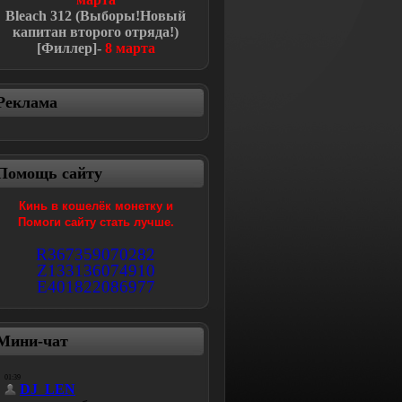
Bleach
312 (Выборы!Новый
капитан второго отряда!
)
[Филлер]-
8 марта
Реклама
Помощь сайту
Кинь в кошелёк монетку и
Помоги сайту стать лучше.
R367359070282
Z133136074910
E401822086977
Мини-чат