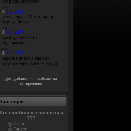
Для добавления необходима
авторизация
Наш опрос
Кто вам больше нравиться
???
Ичиго
Ренджи