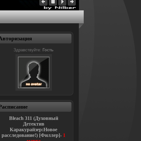
Авторизация
Здравствуйте:
Гость
Расписание
Bleach
311 (Духовный
Детектив
Каракурайзер:Новое
расследование!
)
[Филлер]-
1
марта