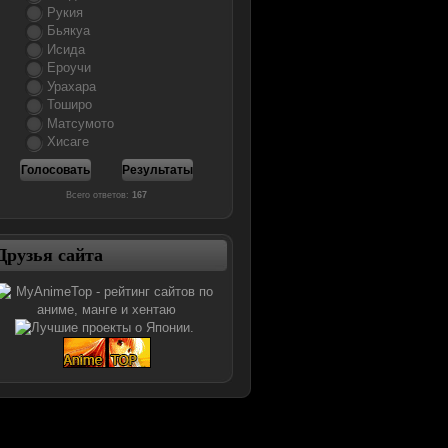
Рукия
Бьякуа
Исида
Ероучи
Урахара
Тоширо
Матсумото
Хисаге
Всего ответов:
167
Друзья сайта