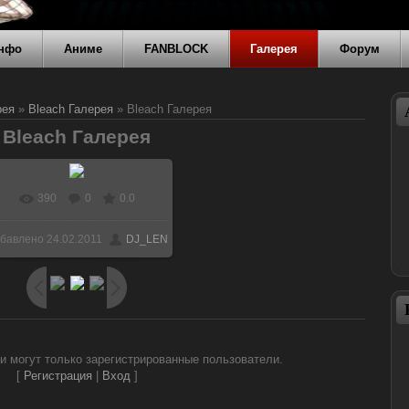
нфо
Аниме
FANBLOCK
Галерея
Форум
рея
»
Bleach Галерея
» Bleach Галерея
Bleach Галерея
390
0
0.0
В реальном размере
бавлено
24.02.2011
DJ_LEN
1024x768
/ 116.8Kb
и могут только зарегистрированные пользователи.
[
Регистрация
|
Вход
]