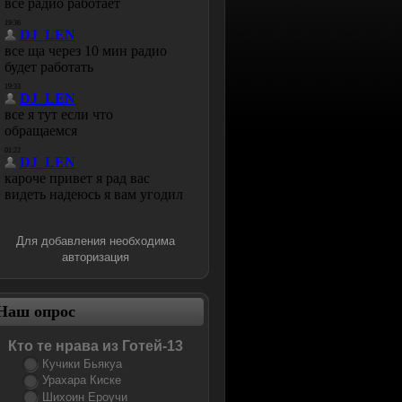
Для добавления необходима
авторизация
Наш опрос
Кто те нрава из Готей-13
Кучики Бьякуа
Урахара Киске
Шихоин Ероучи