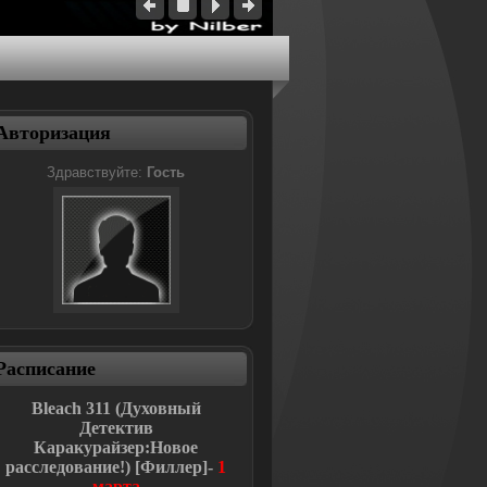
Авторизация
Здравствуйте:
Гость
Расписание
Bleach
311 (Духовный
Детектив
Каракурайзер:Новое
расследование!
)
[Филлер]-
1
марта