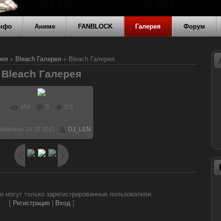
нфо
Аниме
FANBLOCK
Галерея
Форум
рея
»
Bleach Галерея
» Bleach Галерея
Bleach Галерея
356
0
0.0
В реальном размере
бавлено
24.02.2011
DJ_LEN
1024x768
/ 116.8Kb
и могут только зарегистрированные пользователи.
[
Регистрация
|
Вход
]