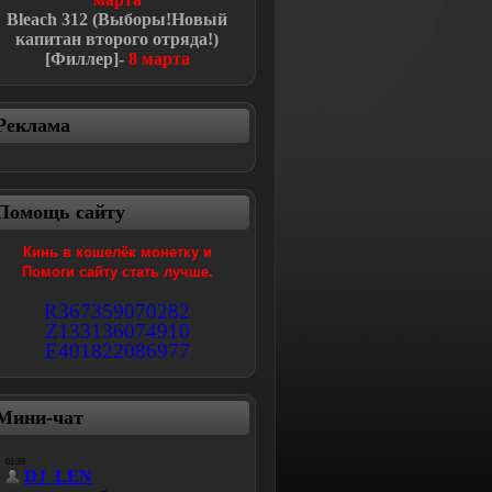
Bleach
312 (Выборы!Новый
капитан второго отряда!
)
[Филлер]-
8 марта
Реклама
Помощь сайту
Кинь в кошелёк монетку и
Помоги сайту стать лучше.
R367359070282
Z133136074910
E401822086977
Мини-чат