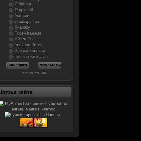
Сойфонг
Генрюсай
Укитаки
Ичимару Гин
Киараку
Тосен Канаме
Айзен Соске
Унахана Ретсу
Зараки Кенпачи
Тоширо Хитсугай
Всего ответов:
184
Друзья сайта