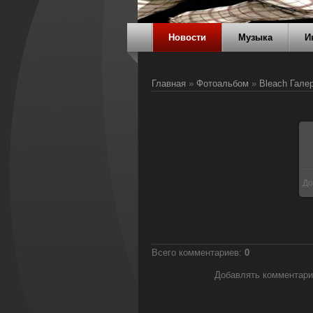
Новости
Музыка
И
Главная
»
Фотоальбом
»
Bleach Гале
До
Всего комментариев
:
0
Добавлять комментари